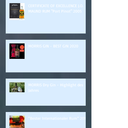
CERTIFICATE OF EXCELLENCE J.O.
MAUND RUM "Port Pinot" 2005
MORRIS GIN - BEST GIN 2020
MORRIS Dry Gin - Highlight des
Jahres
“Bester Internationaler Rum” 2019