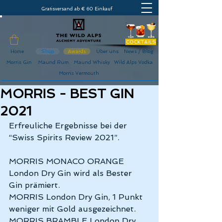
Gratisversand ab € 60 Einkauf
COCKTAILS
Home
Shop
Awards
Über uns
News / Blog
Morris Gin
Maund Rum
Maund Whisky
Wild Alps Vodka
Morris Vermouth
MORRIS - BEST GIN
2021
Erfreuliche Ergebnisse bei der 
“Swiss Spirits Review 2021”. 
MORRIS MONACO ORANGE 
London Dry Gin wird als Bester 
Gin prämiert. 
MORRIS London Dry Gin, 1 Punkt 
weniger mit Gold ausgezeichnet.
MORRIS BRAMBLE London Dry 