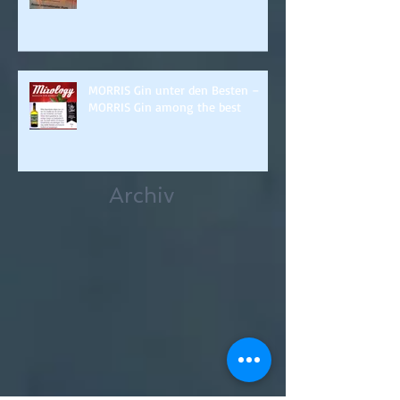
MORRIS Gin unter den Besten –
MORRIS Gin among the best
Archiv