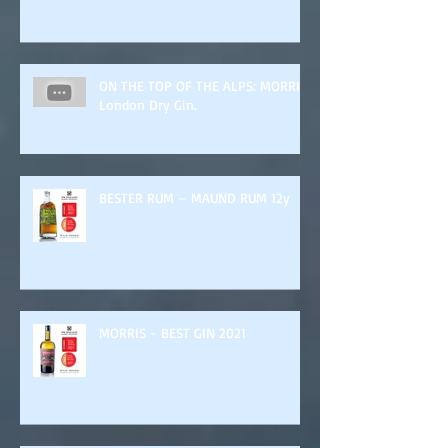
ON THE TOP OF THE ALPS: MORRIS
London Dry Gin.
BESTER RUM – MAUND RUM 12y
MORRIS - BEST GIN 2021