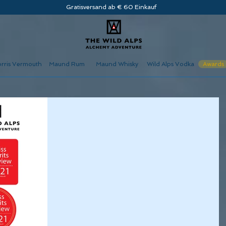
Gratisversand ab € 60 Einkauf
rris Vermouth
Maund Rum
Maund Whisky
Wild Alps Vodka
Awards