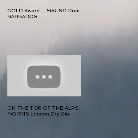
GOLD Award – MAUND Rum
BARBADOS
ON THE TOP OF THE ALPS:
MORRIS London Dry Gin.