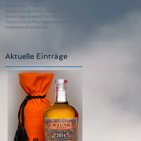
Rum Cocktails
Sieger
Strawberry Thief
Swiss Gin and Rum Award
Swiss rum
Swiss rum Award
The Wild Alps
Verkostnotiz
Würzig
gütesiegel
marmite
schweiz
ÖGZ
Aktuelle Einträge