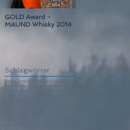
GOLD Award -
GOLD Award –
MAUND Whisky 2014
MAUND Rum
BARBADOS
Schlagwörter
Alpine Brennkunst
Award
Awarded
Best Gin
Best Rum
Best Swiss Gin
Best Swiss Rum
Bestgin
Britisch
CERIFICAT OF EXCELLENCEW
Craft Distillery
Erdbeer Dieb
German Rum Festival
Gin
Gold
Jamaican Rum
London Dry gin
Maund Rum
Maund Whisky
Morris
Morris Gin
Morris Monaco Gin
PORT PINOT
Rum Award