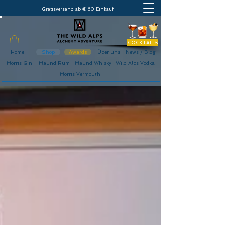
Gratisversand ab € 60 Einkauf
COCKTAILS
Home
Shop
Awards
Über uns
News / Blog
Morris Gin
Maund Rum
Maund Whisky
Wild Alps Vodka
Morris Vermouth