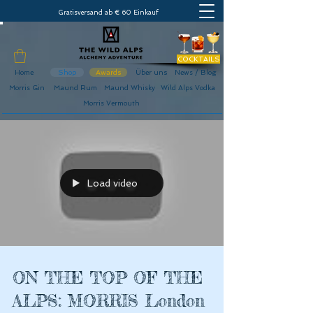
Gratisversand ab € 60 Einkauf
COCKTAILS
Home
Shop
Awards
Über uns
News / Blog
Morris Gin
Maund Rum
Maund Whisky
Wild Alps Vodka
Morris Vermouth
Load video
ON THE TOP OF THE
ALPS: MORRIS London