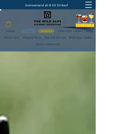
Gratisversand ab € 60 Einkauf
COCKTAILS
Home
Shop
Awards
Über uns
News / Blog
Morris Gin
Maund Rum
Maund Whisky
Wild Alps Vodka
Morris Vermouth