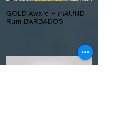
GOLD Award – MAUND
Rum BARBADOS
ON THE TOP OF THE
ALPS: MORRIS London