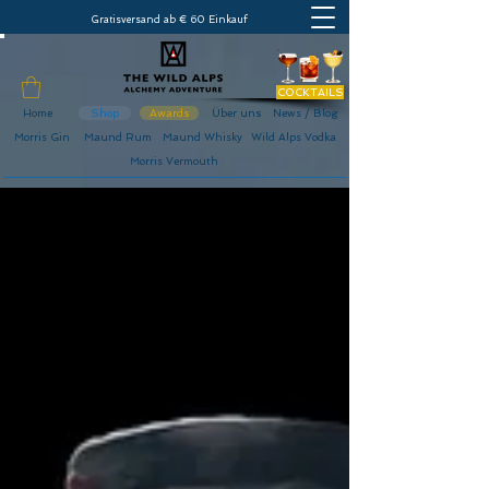
Gratisversand ab € 60 Einkauf
COCKTAILS
Home
Shop
Awards
Über uns
News / Blog
Morris Gin
Maund Rum
Maund Whisky
Wild Alps Vodka
Morris Vermouth