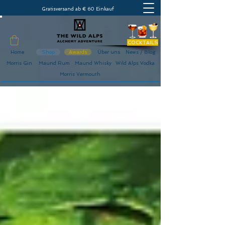
Gratisversand ab € 60 Einkauf
COCKTAILS
Home
Shop
Awards
Über uns
News / Blog
Morris Gin
Maund Rum
Maund Whisky
Wild Alps Vodka
Morris Vermouth