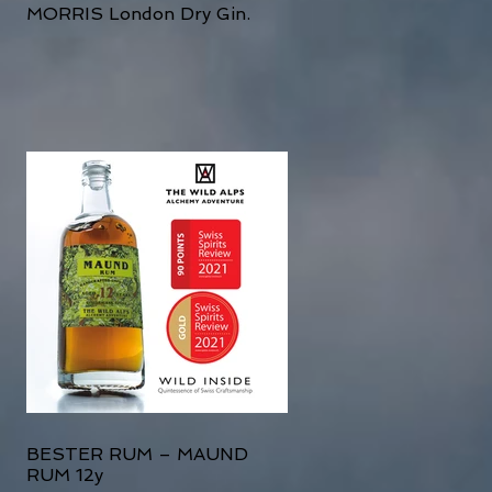
MORRIS London Dry Gin.
BESTER RUM – MAUND
RUM 12y