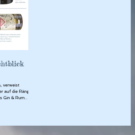
chtblick
, verweist
 auf die Ränge,...
ss Gin & Rum...