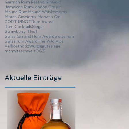
German Rum Festival
Gin
Gold
Jamaican Rum
London Dry gin
Maund Rum
Maund Whisky
Morris
Morris Gin
Morris Monaco Gin
PORT PINOT
Rum Award
Rum Cocktails
Sieger
Strawberry Thief
Swiss Gin and Rum Award
Swiss rum
Swiss rum Award
The Wild Alps
Verkostnotiz
Würzig
gütesiegel
marmite
schweiz
ÖGZ
Aktuelle Einträge