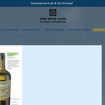
Gratisversand ab € 60 Einkauf
rris Vermouth
Maund Rum
Maund Whisky
Wild Alps Vodka
Awards