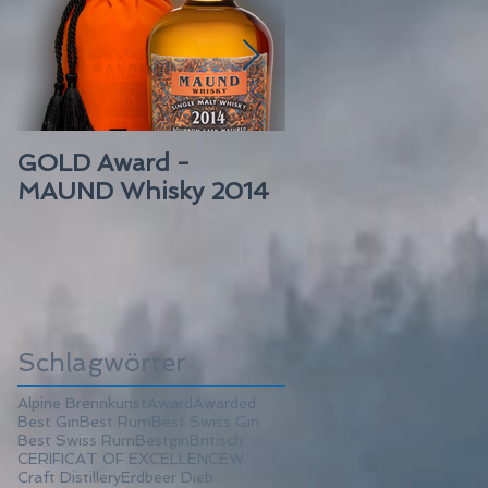
GOLD Award -
GOLD Award –
MAUND Whisky 2014
MAUND Rum
BARBADOS
Schlagwörter
Alpine Brennkunst
Award
Awarded
Best Gin
Best Rum
Best Swiss Gin
Best Swiss Rum
Bestgin
Britisch
CERIFICAT OF EXCELLENCEW
Craft Distillery
Erdbeer Dieb