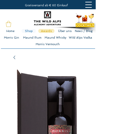
Gratisversand ab € 60 Einkauf
COCKTAILS
Home
Shop
Awards
Über uns
News / Blog
Morris Gin
Maund Rum
Maund Whisky
Wild Alps Vodka
Morris Vermouth