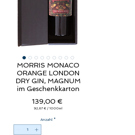
MORRIS MONACO
ORANGE LONDON
DRY GIN, MAGNUM
im Geschenkkarton
Preis
139,00 €
92,67 €
/
1000ml
92,67 €
pro
Anzahl
1000
*
Milliliter