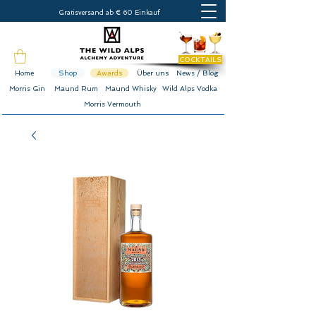
Gratisversand ab € 60 Einkauf
COCKTAILS
Home
Shop
Awards
Über uns
News / Blog
Morris Gin
Maund Rum
Maund Whisky
Wild Alps Vodka
Morris Vermouth