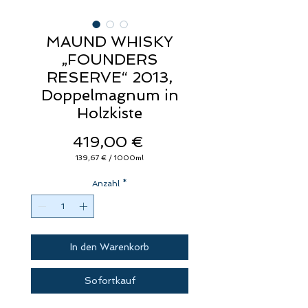
MAUND WHISKY
„FOUNDERS
RESERVE“ 2013,
Doppelmagnum in
Holzkiste
Preis
419,00 €
139,67 €
/
1000ml
139,67 €
pro
Anzahl
1000
*
Milliliter
In den Warenkorb
Sofortkauf