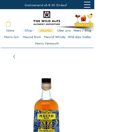
Gratisversand ab € 60 Einkauf
COCKTAILS
Home
Shop
Awards
Über uns
News / Blog
Morris Gin
Maund Rum
Maund Whisky
Wild Alps Vodka
Morris Vermouth