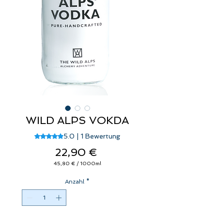
WILD ALPS VOKDA
Das Rating beträgt 5.0 von fünf Sternen, basierend a
5.0 | 1 Bewertung
Preis
22,90 €
45,80 €
/
1000ml
45,80 €
pro
Anzahl
1000
*
Milliliter