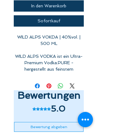
In den Warenkorb
Sofortkauf
WILD ALPS VOKDA | 40%vol. |
500 ML
WILD ALPS VODKA ist ein Ultra-
Premium Vodka.PURE -
hergestellt aus feinstem
französischem Weizen und
reinstem Quellwasser aus den
Alpen, mehrfach destilliert und
Bewertungen
filtriert THIS IS VODKA !
5.0
Mit 5 von 5 Sternen bewertet.
Bewertung abgeben