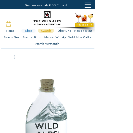
Gratisversand ab € 60 Einkauf
COCKTAILS
Home
Shop
Awards
Über uns
News / Blog
Morris Gin
Maund Rum
Maund Whisky
Wild Alps Vodka
Morris Vermouth